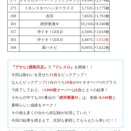
271
スマスロスーパーブラックジャック
9,450G
+2,174枚
275
Lモンスターハンターライズ
5,732G
+3,775枚
288
吉宗
7,802G
+1,763枚
301
絶対衝激Ⅳ
10,216G
+8,340枚
357
沖ドキ！GOLD
4,560G
+3,018枚
361
沖ドキ！GOLD
4,487G
-1,632枚
368
新ハナビ
8,695G
+1,622枚
『アサヒ2鹿島田店』
で
『ドレスロ』
を開催！！
今回は賑わいを見せた
11台
をピックアップ！
なんとピックアップ11台のうち
10台
が4ケタオーバーのプラス
で終了しており、
+3,000枚
オーバーは
6台
と上々の結果！
それらの中でも301番台の
「絶対衝激Ⅳ」
は、差枚
+8,340枚
と
素晴らしい成績をマーク！
その他も多くの台から好記録が出現していた！
今回の結果を踏まえて、次回も参戦してもらえたら幸いだ！！