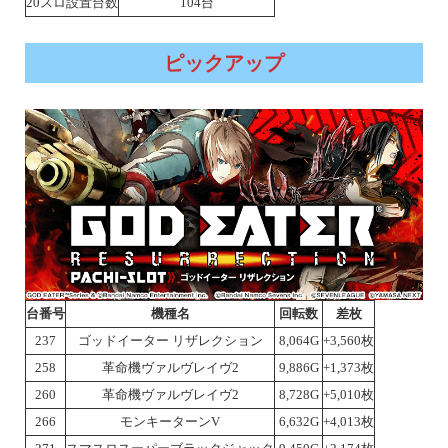
20スロ設置台数
104台
ピックアップ
台番号
機種名
回転数
差枚
237
ゴッドイーター リザレクション
8,064G
+3,560枚
258
革命機ヴァルヴレイヴ2
9,886G
+1,373枚
260
革命機ヴァルヴレイヴ2
8,728G
+5,010枚
266
モンキーターンV
6,632G
+4,013枚