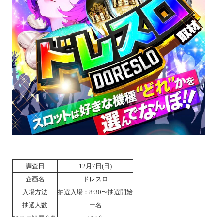
調査日
12月7日(日)
企画名
ドレスロ
入場方法
抽選入場：8:30〜抽選開始
抽選人数
ー名