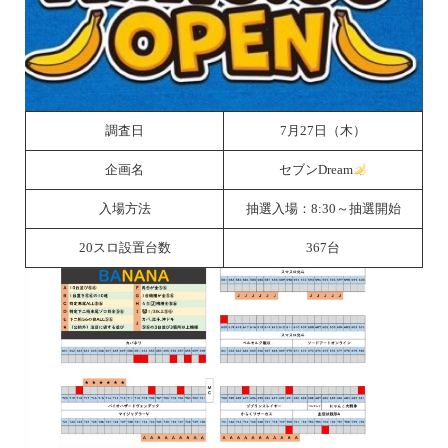
調査日
7月27日（木）
企画名
セブンDream
入場方法
抽選入場：8:30～抽選開始
20スロ設置台数
367台