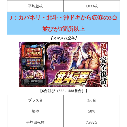
平均差枚
1,033枚
J：カバネリ・北斗・沖ドキから⑤⑥の3台
並びが3箇所以上
【スマスロ北斗】
【6台並び（583～588番台）】
プラス台
3/6台
勝率
50%
平均回転数
7,932G