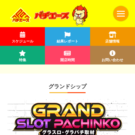
スケジュール
結果レポート
店舗情報
特集
開店時間
お問い合わせ
グランドシップ