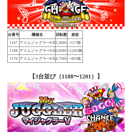
台番号
機種名
回転数
差枚
1167
アイムジャグラーEX
5,584G
+117枚
1168
アイムジャグラーEX
6,658G
+2,043枚
1170
アイムジャグラーEX
4,758G
+491枚
【3台並び（1188〜1201）】