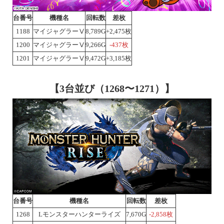
台番号
機種名
回転数
差枚
1188
マイジャグラーⅤ
8,789G
+2,475枚
1200
マイジャグラーⅤ
9,266G
-437枚
1201
マイジャグラーⅤ
9,472G
+3,185枚
【3台並び（1268〜1271）】
台番号
機種名
回転数
差枚
1268
Lモンスターハンターライズ
7,670G
-2,858枚