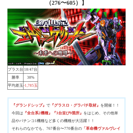
（276〜605）】
プラス台
18/47台
勝率
38%
平均差玉
-1,785玉
『グランドシップ』
で
『グラスロ・グラパチ取材』
を開催！！
今回は
『全台系2機種』『3台並び9箇所』
をはじめ、その他単
品やパチンコ1機種など多くの機種が大活躍！！
それらのなかでも、767番台〜770番台の
「革命機ヴァルヴレイ