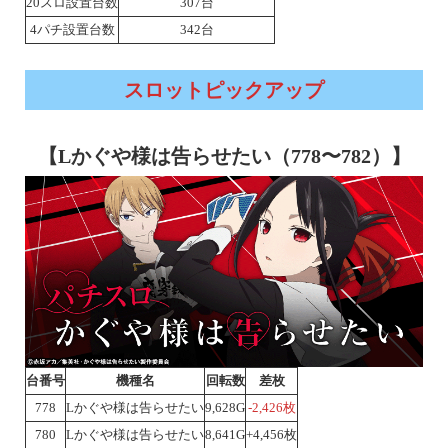
20スロ設置台数
307台
4パチ設置台数
342台
スロットピックアップ
【Lかぐや様は告らせたい（778〜782）】
台番号
機種名
回転数
差枚
778
Lかぐや様は告らせたい
9,628G
-2,426枚
780
Lかぐや様は告らせたい
8,641G
+4,456枚