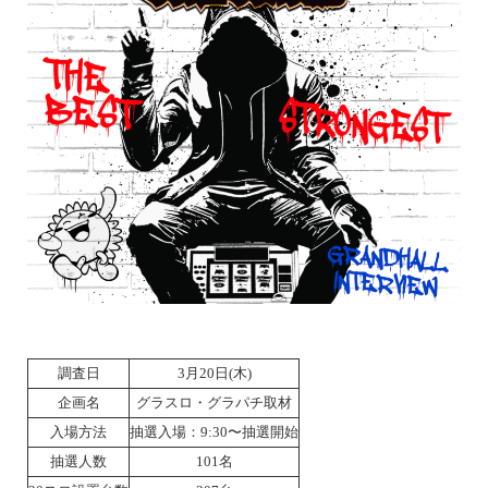
調査日
3月20日(木)
企画名
グラスロ・グラパチ取材
入場方法
抽選入場：9:30〜抽選開始
抽選人数
101名