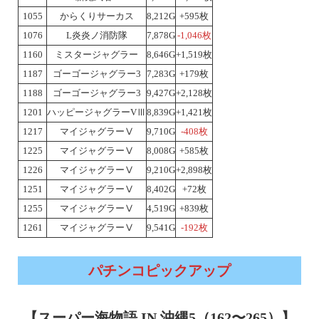
1055
からくりサーカス
8,212G
+595枚
1076
L炎炎ノ消防隊
7,878G
-1,046枚
1160
ミスタージャグラー
8,646G
+1,519枚
1187
ゴーゴージャグラー3
7,283G
+179枚
1188
ゴーゴージャグラー3
9,427G
+2,128枚
1201
ハッピージャグラーVⅢ
8,839G
+1,421枚
1217
マイジャグラーⅤ
9,710G
-408枚
1225
マイジャグラーⅤ
8,008G
+585枚
1226
マイジャグラーⅤ
9,210G
+2,898枚
1251
マイジャグラーⅤ
8,402G
+72枚
1255
マイジャグラーⅤ
4,519G
+839枚
1261
マイジャグラーⅤ
9,541G
-192枚
パチンコピックアップ
【スーパー海物語 IN 沖縄5（162〜265）】