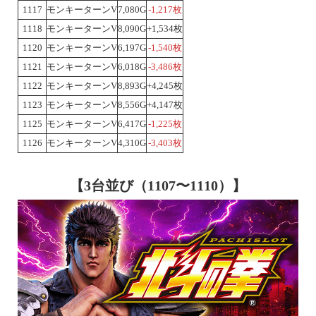
1117
モンキーターンV
7,080G
-1,217枚
1118
モンキーターンV
8,090G
+1,534枚
1120
モンキーターンV
6,197G
-1,540枚
1121
モンキーターンV
6,018G
-3,486枚
1122
モンキーターンV
8,893G
+4,245枚
1123
モンキーターンV
8,556G
+4,147枚
1125
モンキーターンV
6,417G
-1,225枚
1126
モンキーターンV
4,310G
-3,403枚
【3台並び（1107〜1110）】