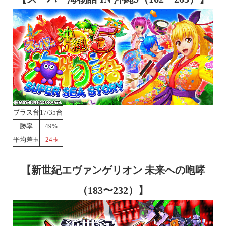
プラス台
17/35台
勝率
49%
平均差玉
-24玉
【新世紀エヴァンゲリオン 未来への咆哮
（183〜232）】