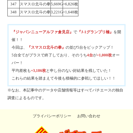
347
スマスロ北斗の拳
5,669G
+6,826枚
348
スマスロ北斗の拳
3,221G
+1,648枚
『ジャパンニューアルファ倉見店』
で
『J-1グランプリ極』
を開
催！！
今回は、
『スマスロ北斗の拳』
の並び5台をピックアップ！
5台全てがプラスで終了しており、そのうち
4台
が
+1,000枚
オー
バー！
平均差枚も
+3,186枚
と申し分のない好結果を残していた！
これらの結果を踏まえて今後も積極的に参戦してほしい！！
※なお、本記事中のデータや店舗情報等はすべてパチエースの独自
調査によるものです。
プライバシーポリシー
お問い合わせ