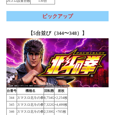
20スロ設置台数
130台
ピックアップ
【5台並び（344〜348）】
台番号
機種名
回転数
差枚
344
スマスロ北斗の拳
8,754G
+2,254枚
345
スマスロ北斗の拳
7,322G
+4,499枚
346
スマスロ北斗の拳
2,530G
+705枚