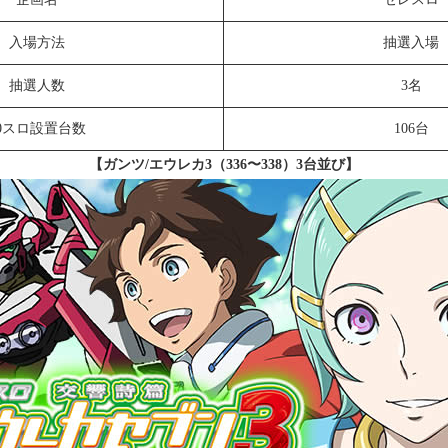
入場方法
抽選入場
抽選人数
3名
0スロ設置台数
106台
【ガンツ/エウレカ3（336〜338）3台並び】