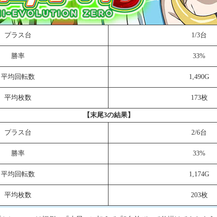
プラス台
1/3台
勝率
33%
平均回転数
1,490G
平均枚数
173枚
【末尾3の結果】
プラス台
2/6台
勝率
33%
平均回転数
1,174G
平均枚数
203枚