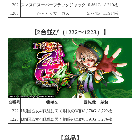
1202
スマスロスーパーブラックジャック
10,861G
+8,310枚
1203
からくりサーカス
5,774G
+13,914枚
【2台並び（1222〜1223）】
台番号
機種名
回転数
差枚
1222
L戦国乙女4 戦乱に閃く炯眼の軍師
8,978G
+8,722枚
1223
L戦国乙女4 戦乱に閃く炯眼の軍師
8,891G
+3,276枚
【単品】