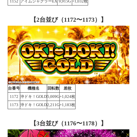
1152
アイムジャグラーEX
9,915G
+1,032枚
【2台並び（1172〜1173）】
台番号
機種名
回転数
差枚
1172
沖ドキ！GOLD
5,009G
+1,024枚
1173
沖ドキ！GOLD
2,211G
+1,183枚
【3台並び（1176〜1178）】