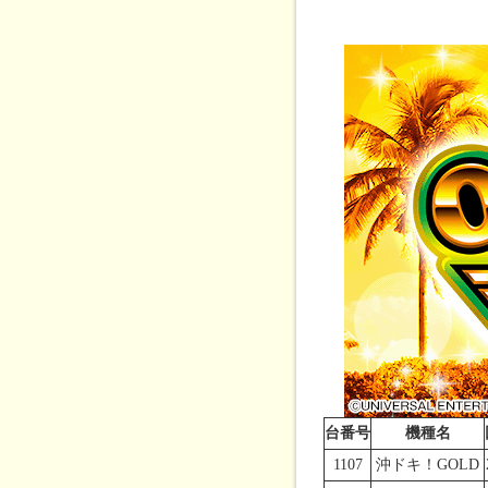
台番号
機種名
1107
沖ドキ！GOLD