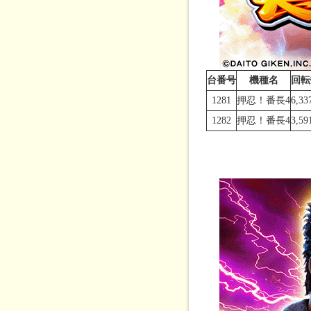
台番号
機種名
回転
1281
押忍！番長4
6,33
1282
押忍！番長4
3,59