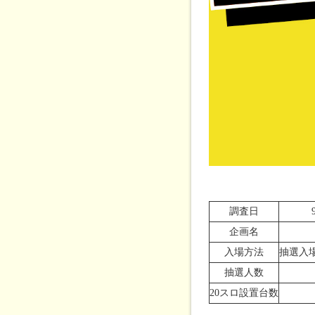
調査日
企画名
入場方法
抽選入場
抽選人数
20スロ設置台数