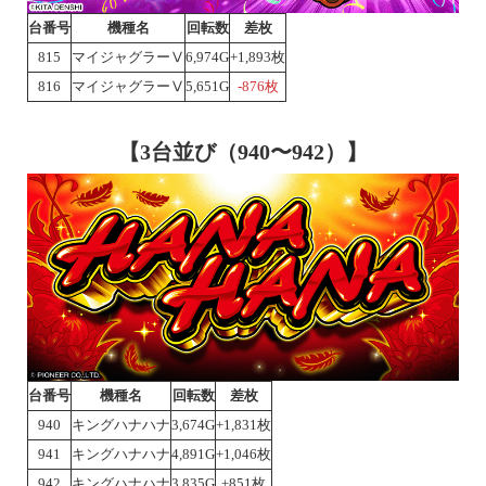
台番号
機種名
回転数
差枚
815
マイジャグラーⅤ
6,974G
+1,893枚
816
マイジャグラーⅤ
5,651G
-876枚
【3台並び（940〜942）】
台番号
機種名
回転数
差枚
940
キングハナハナ
3,674G
+1,831枚
941
キングハナハナ
4,891G
+1,046枚
942
キングハナハナ
3,835G
+851枚