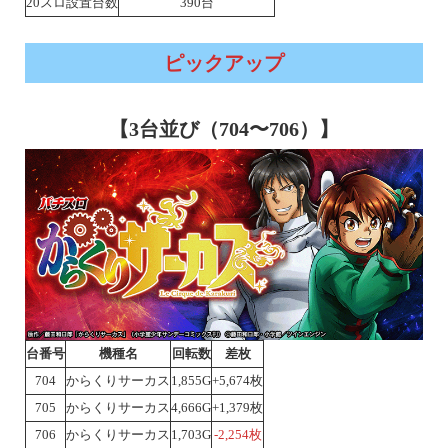
20スロ設置台数
390台
ピックアップ
【3台並び（704〜706）】
台番号
機種名
回転数
差枚
704
からくりサーカス
1,855G
+5,674枚
705
からくりサーカス
4,666G
+1,379枚
706
からくりサーカス
1,703G
-2,254枚