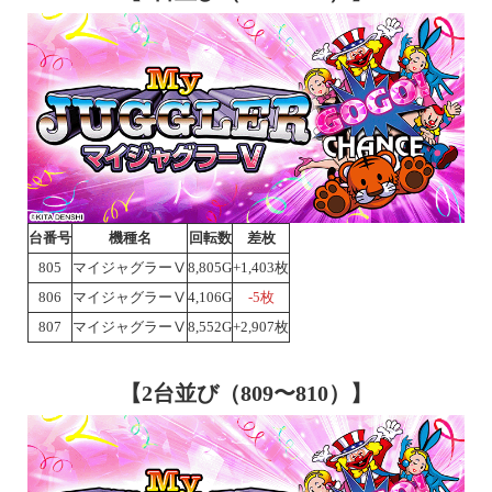
台番号
機種名
回転数
差枚
805
マイジャグラーⅤ
8,805G
+1,403枚
806
マイジャグラーⅤ
4,106G
-5枚
807
マイジャグラーⅤ
8,552G
+2,907枚
【2台並び（809〜810）】