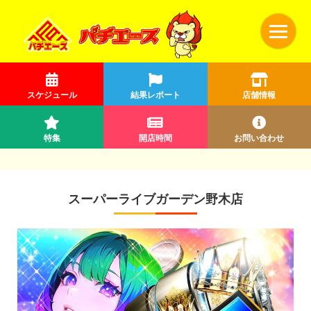
スケジュール
結果レポート
店舗情報
特集
開店時間
お問い合わせ
スーパーライブガーデン野木店