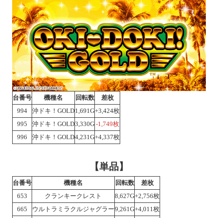
台番号
機種名
回転数
差枚
994
沖ドキ！GOLD
1,691G
+3,424枚
995
沖ドキ！GOLD
3,330G
-1,749枚
996
沖ドキ！GOLD
4,231G
+4,337枚
【単品】
台番号
機種名
回転数
差枚
653
クランキークレスト
8,627G
+2,756枚
665
ウルトラミラクルジャグラー
9,261G
+4,011枚