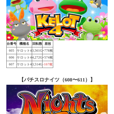
台番号
機種名
回転数
差枚
605
ケロット4
3,561G
+778枚
606
ケロット4
4,272G
+574枚
607
ケロット4
3,514G
-167枚
【パチスロナイツ（608〜611）】