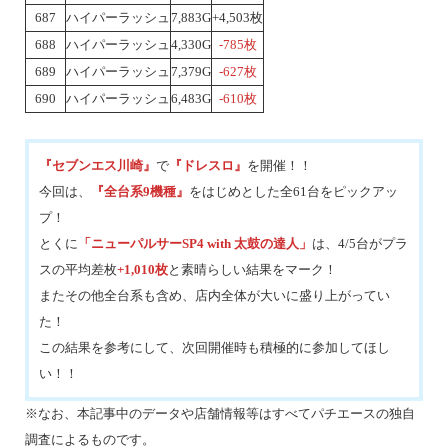
687
ハイパーラッシュ
7,883G
+4,503枚
688
ハイパーラッシュ
4,330G
-785枚
689
ハイパーラッシュ
7,379G
-627枚
690
ハイパーラッシュ
6,483G
-610枚
『セブンエス川崎』
で
『ドレスロ』
を開催！！
今回は、
『全台系9機種』
をはじめとした全61台をピックアッ
プ！
とくに
「ニューパルサーSP4 with 太鼓の達人」
は、4/5台がプラ
スの平均差枚
+1,010枚
と素晴らしい結果をマーク！
またその他全台系も含め、店内全体が大いに盛り上がってい
た！
この結果を参考にして、次回開催時も積極的に参加してほし
い！！
※なお、本記事中のデータや店舗情報等はすべてパチエースの独自
調査によるものです。