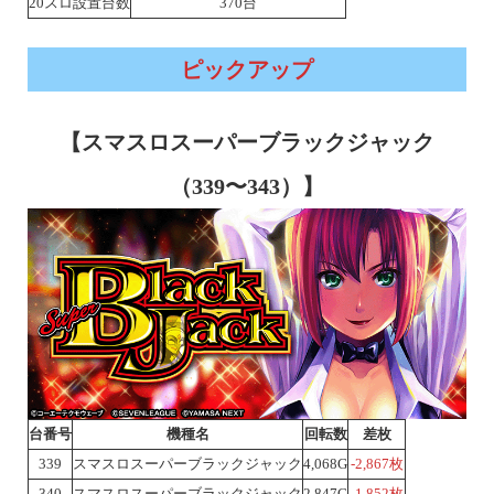
20スロ設置台数
370台
ピックアップ
【スマスロスーパーブラックジャック
（339〜343）】
台番号
機種名
回転数
差枚
339
スマスロスーパーブラックジャック
4,068G
-2,867枚
340
スマスロスーパーブラックジャック
2,847G
-1,852枚