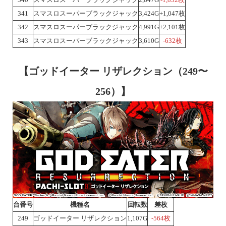
341
スマスロスーパーブラックジャック
3,424G
+1,047枚
342
スマスロスーパーブラックジャック
4,991G
+2,101枚
343
スマスロスーパーブラックジャック
3,610G
-632枚
【ゴッドイーター リザレクション（249〜
256）】
台番号
機種名
回転数
差枚
249
ゴッドイーター リザレクション
1,107G
-564枚