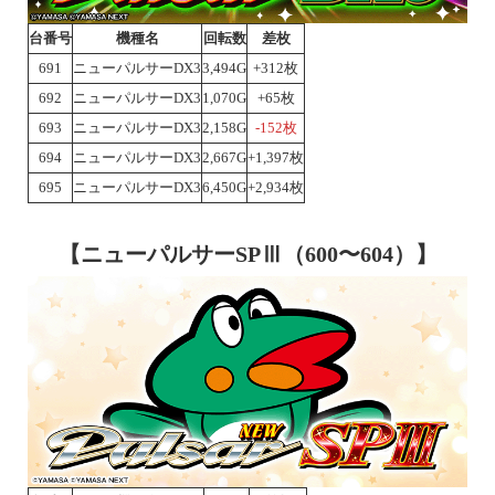
台番号
機種名
回転数
差枚
691
ニューパルサーDX3
3,494G
+312枚
692
ニューパルサーDX3
1,070G
+65枚
693
ニューパルサーDX3
2,158G
-152枚
694
ニューパルサーDX3
2,667G
+1,397枚
695
ニューパルサーDX3
6,450G
+2,934枚
【ニューパルサーSPⅢ（600〜604）】