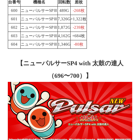
台番号
機種名
回転数
差枚
600
ニューパルサーSPⅢ
489G
-268枚
601
ニューパルサーSPⅢ
7,326G
+1,322枚
602
ニューパルサーSPⅢ
1,872G
-239枚
603
ニューパルサーSPⅢ
4,162G
+684枚
604
ニューパルサーSPⅢ
1,346G
-80枚
【ニューパルサーSP4 with 太鼓の達人
（696〜700）】