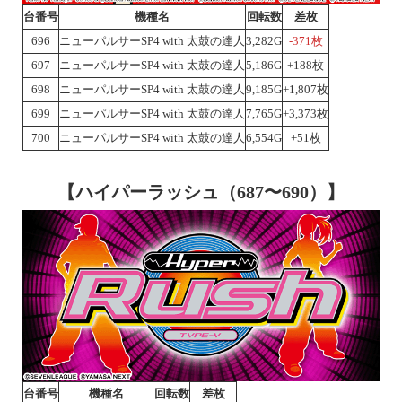
台番号
機種名
回転数
差枚
696
ニューパルサーSP4 with 太鼓の達人
3,282G
-371枚
697
ニューパルサーSP4 with 太鼓の達人
5,186G
+188枚
698
ニューパルサーSP4 with 太鼓の達人
9,185G
+1,807枚
699
ニューパルサーSP4 with 太鼓の達人
7,765G
+3,373枚
700
ニューパルサーSP4 with 太鼓の達人
6,554G
+51枚
【ハイパーラッシュ（687〜690）】
台番号
機種名
回転数
差枚