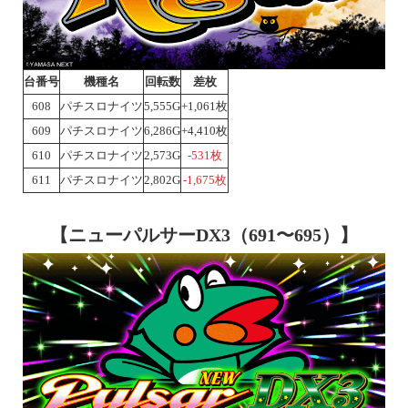
台番号
機種名
回転数
差枚
608
パチスロナイツ
5,555G
+1,061枚
609
パチスロナイツ
6,286G
+4,410枚
610
パチスロナイツ
2,573G
-531枚
611
パチスロナイツ
2,802G
-1,675枚
【ニューパルサーDX3（691〜695）】