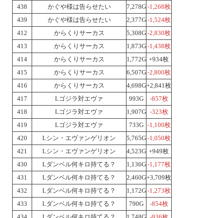
438
かぐや様は告らせたい
7,278G
-1,268枚
439
かぐや様は告らせたい
2,377G
-1,524枚
412
からくりサーカス
5,308G
-2,830枚
413
からくりサーカス
1,873G
-1,438枚
414
からくりサーカス
1,772G
+934枚
415
からくりサーカス
6,507G
-2,800枚
416
からくりサーカス
4,698G
+2,841枚
417
Lゴジラ対エヴァ
993G
-857枚
418
Lゴジラ対エヴァ
1,907G
-323枚
419
Lゴジラ対エヴァ
733G
-1,100枚
420
Lシン・エヴァンゲリオン
5,765G
-1,050枚
421
Lシン・エヴァンゲリオン
4,523G
+949枚
430
Lダンベル何キロ持てる？
1,136G
-1,177枚
431
Lダンベル何キロ持てる？
2,460G
+3,709枚
432
Lダンベル何キロ持てる？
1,172G
-1,273枚
433
Lダンベル何キロ持てる？
790G
-854枚
434
Lダンベル何キロ持てる？
1,748G
-936枚