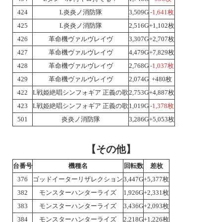
424
L炎炎ノ消防隊
3,509G
-1,641枚
425
L炎炎ノ消防隊
2,516G
+1,102枚
426
革命機ヴァルヴレイヴ
3,307G
+2,707枚
427
革命機ヴァルヴレイヴ
4,479G
+7,829枚
428
革命機ヴァルヴレイヴ
2,768G
-1,037枚
429
革命機ヴァルヴレイヴ
2,074G
+480枚
422
L戦姫絶唱シンフォギア 正義の歌
2,753G
+4,887枚
423
L戦姫絶唱シンフォギア 正義の歌
1,019G
-1,378枚
501
炎炎ノ消防隊
3,286G
+5,053枚
【その他】
台番号
機種名
回転数
差枚
376
ゴッドイーターリザレクション
3,447G
+5,377枚
382
モンスターハンターライズ
1,926G
+2,331枚
383
モンスターハンターライズ
3,436G
+2,093枚
384
モンスターハンターライズ
2,218G
+1,226枚