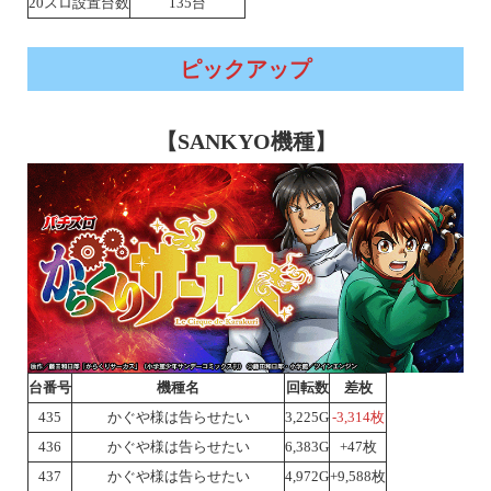
20スロ設置台数
135台
ピックアップ
【SANKYO機種】
台番号
機種名
回転数
差枚
435
かぐや様は告らせたい
3,225G
-3,314枚
436
かぐや様は告らせたい
6,383G
+47枚
437
かぐや様は告らせたい
4,972G
+9,588枚