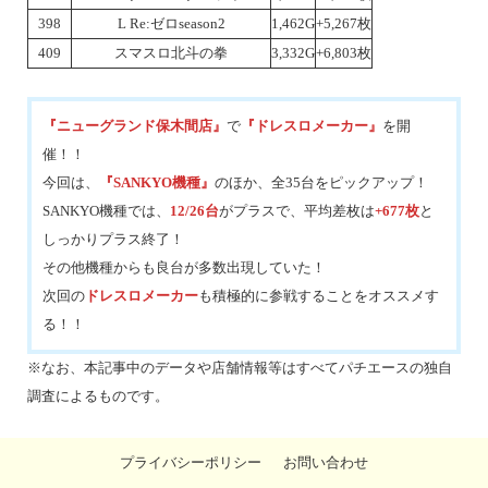
398
L Re:ゼロseason2
1,462G
+5,267枚
409
スマスロ北斗の拳
3,332G
+6,803枚
『ニューグランド保木間店』
で
『ドレスロメーカー』
を開
催！！
今回は、
『SANKYO機種』
のほか、全35台をピックアップ！
SANKYO機種では、
12/26台
がプラスで、平均差枚は
+677枚
と
しっかりプラス終了！
その他機種からも良台が多数出現していた！
次回の
ドレスロメーカー
も積極的に参戦することをオススメす
る！！
※なお、本記事中のデータや店舗情報等はすべてパチエースの独自
調査によるものです。
プライバシーポリシー
お問い合わせ