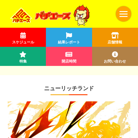
スケジュール
結果レポート
店舗情報
特集
開店時間
お問い合わせ
ニューリッチランド