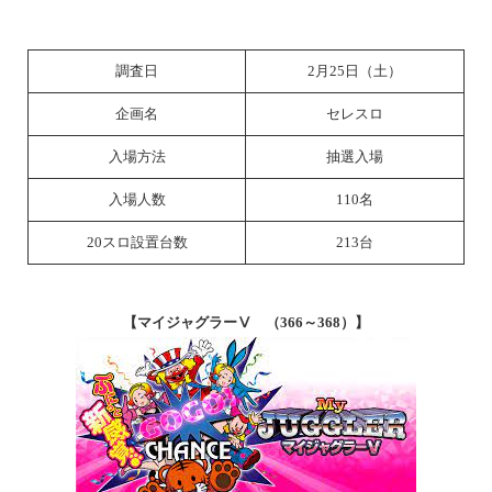
調査日
2月25日（土）
企画名
セレスロ
入場方法
抽選入場
入場人数
110名
20スロ設置台数
213台
【マイジャグラーⅤ （366～368）】