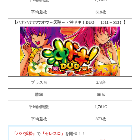
平均差枚
619枚
【ハナハナホウオウ～天翔～・沖ドキ！DUO （511～513）】
プラス台
2/3台
勝率
66％
平均回転数
1,761G
平均差枚
873枚
『パパ浜松』
で
『セレスロ』
を開催！！