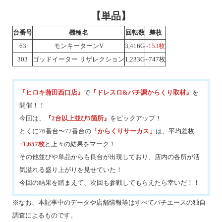
【単品】
台番号
機種名
回転数
差枚
63
モンキーターンV
3,416G
-153枚
303
ゴッドイーター リザレクション
1,233G
+747枚
『ヒロキ蒲田西口店』
で
『ドレスロ&パチ調からくり取材』
を
開催！！
今回は、
『2台以上並び5箇所』
をピックアップ！
とくに76番台〜77番台の
「からくりサーカス」
は、平均差枚
+1,657枚
と上々の結果をマーク！
その他並びや単品からも良台が出現しており、店内の各所が活
気溢れる盛り上がりを見せていた！
今回の結果を踏まえて、次回も参戦してもらえたら幸いだ！！
※なお、本記事中のデータや店舗情報等はすべてパチエースの独自
調査によるものです。