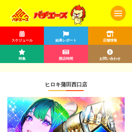
スケジュール
結果レポート
店舗情報
特集
開店時間
お問い合わせ
ヒロキ蒲田西口店