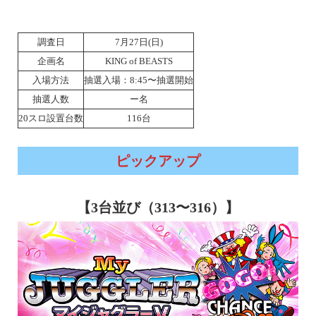
調査日
7月27日(日)
企画名
KING of BEASTS
入場方法
抽選入場：8:45〜抽選開始
抽選人数
ー名
20スロ設置台数
116台
ピックアップ
【3台並び（313〜316）】