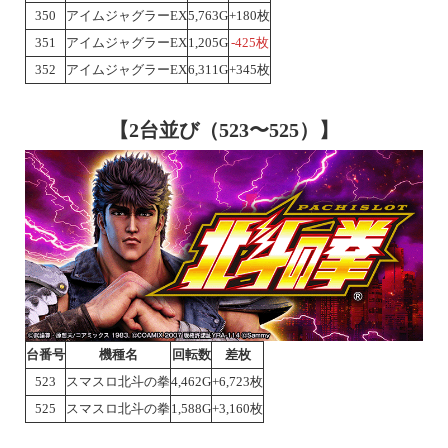
350
アイムジャグラーEX
5,763G
+180枚
351
アイムジャグラーEX
1,205G
-425枚
352
アイムジャグラーEX
6,311G
+345枚
【2台並び（523〜525）】
台番号
機種名
回転数
差枚
523
スマスロ北斗の拳
4,462G
+6,723枚
525
スマスロ北斗の拳
1,588G
+3,160枚