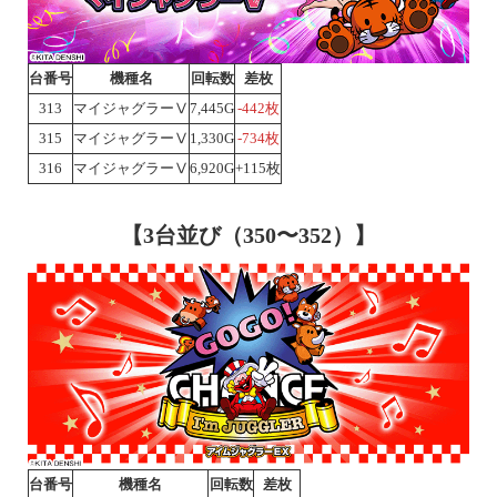
台番号
機種名
回転数
差枚
313
マイジャグラーⅤ
7,445G
-442枚
315
マイジャグラーⅤ
1,330G
-734枚
316
マイジャグラーⅤ
6,920G
+115枚
【3台並び（350〜352）】
台番号
機種名
回転数
差枚