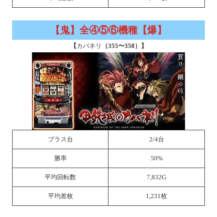
【鬼】全④⑤⑥機種【爆】
【
カバネリ
（355〜358）】
プラス台
2/4台
勝率
50%
平均回転数
7,832G
平均差枚
1,231枚