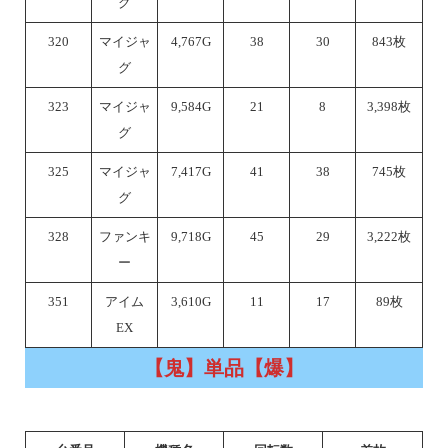
グ
320
マイジャ
4,767G
38
30
843枚
グ
323
マイジャ
9,584G
21
8
3,398枚
グ
325
マイジャ
7,417G
41
38
745枚
グ
328
ファンキ
9,718G
45
29
3,222枚
ー
351
アイム
3,610G
11
17
89枚
EX
【鬼】単品【爆】