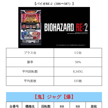
【バイオRE:2（386〜387）】
プラス台
1/2台
勝率
50%
平均回転数
8,345G
平均差枚
335枚
【鬼】ジャグ【爆】
台番号
機種名
回転数
BB
RB
差枚