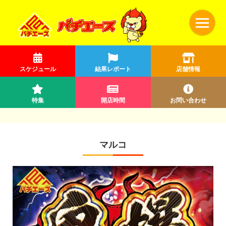
スケジュール
結果レポート
店舗情報
特集
開店時間
お問い合わせ
マルコ