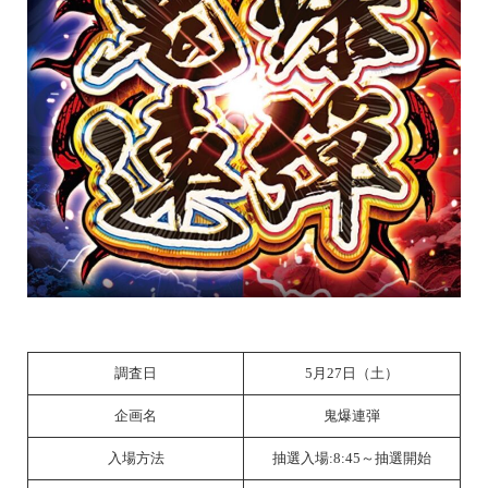
調査日
5月27日（土）
企画名
鬼爆連弾
入場方法
抽選入場:8:45～抽選開始