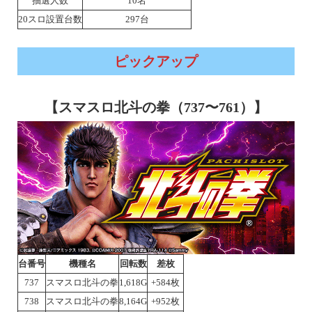
抽選人数
10名
20スロ設置台数
297台
ピックアップ
【スマスロ北斗の拳（737〜761）】
台番号
機種名
回転数
差枚
737
スマスロ北斗の拳
1,618G
+584枚
738
スマスロ北斗の拳
8,164G
+952枚