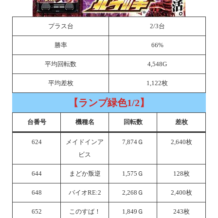
プラス台
2/3台
勝率
66%
平均回転数
4,548G
平均差枚
1,122枚
【ランプ緑色1/2】
台番号
機種名
回転数
差枚
624
メイドインア
7,874Ｇ
2,640枚
ビス
644
まどか叛逆
1,575Ｇ
128枚
648
バイオRE:2
2,268Ｇ
2,400枚
652
このすば！
1,849Ｇ
243枚