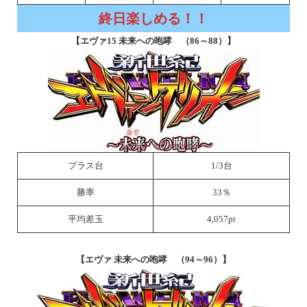
終日楽しめる！！
【エヴァ15 未来への咆哮 （86～88）】
プラス台
1/3台
勝率
33％
平均差玉
4,057pt
【エヴァ 未来への咆哮 （94～96）】