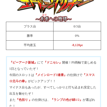
プラス台
0/3台
勝率
0%
平均差玉
-8,120pt
『ピーアーク新城』
にて
『ドニセレ』
開催！PS両軸で楽しめる
1日となっていたぞ！
今回のスロットは
『メインロード3連番』
の仕掛けで
『スマス
ロ北斗の拳』
がピックアップ！！
マイナス台もあったが、すべてしっかりと打ち込まれ安定した
出玉を魅せたぞ！
また
『色括り 』
の仕掛けは、
『ランプの色が緑1/2』
が選ばれ
た！