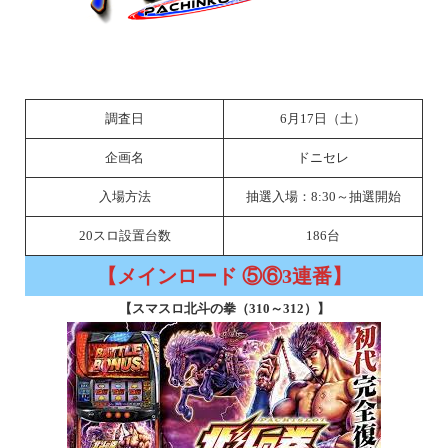
調査日
6月17日（土）
企画名
ドニセレ
入場方法
抽選入場：8:30～抽選開始
20スロ設置台数
186台
【メインロード ⑤⑥3連番】
【スマスロ北斗の拳（310～312）】