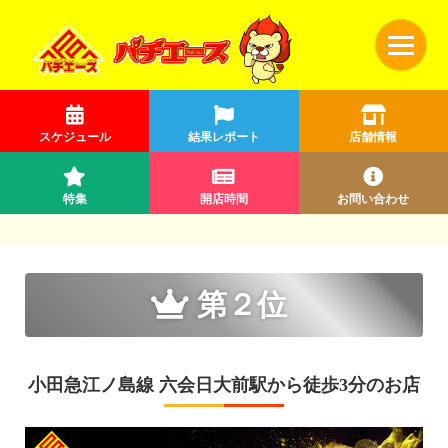
スケジュール
結果レポート
店舗情報
特集
開店時間
お問い合わせ
第２位
小田急江ノ島線 六会日大前駅から徒歩3分のお店