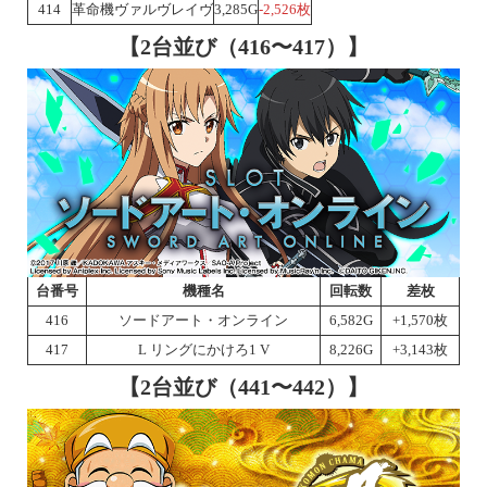
414
革命機ヴァルヴレイヴ
3,285G
-2,526枚
【2台並び（416〜417）】
台番号
機種名
回転数
差枚
416
ソードアート・オンライン
6,582G
+1,570枚
417
L リングにかけろ1 V
8,226G
+3,143枚
【2台並び（441〜442）】