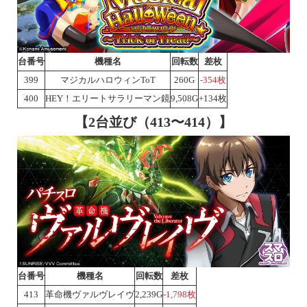
台番号
機種名
回転数
差枚
399
マジカルハロウィンToT
260G
-354枚
400
HEY！エリートサラリーマン鏡
9,508G
+134枚
【2台並び（413〜414）】
台番号
機種名
回転数
差枚
413
革命機ヴァルヴレイヴ
2,239G
-1,798枚