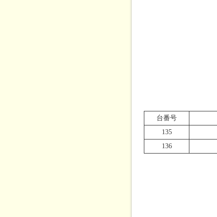
台番号
135
136