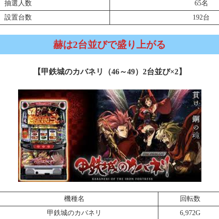
抽選人数
65名
設置台数
192台
赫は2台並びで盛り上がる
【甲鉄城のカバネリ（46～49）2台並び×2】
機種名
回転数
甲鉄城のカバネリ
6,972G