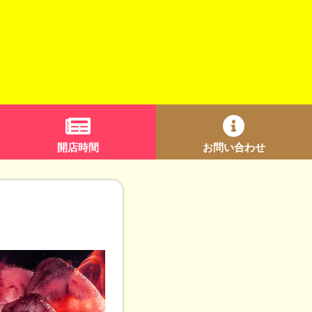
開店時間
お問い合わせ