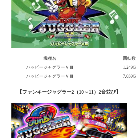
機種名
回転数
ハッピージャグラーＶⅢ
1,249G
ハッピージャグラーＶⅢ
7,039G
【ファンキージャグラー2（10～11）2台並び】