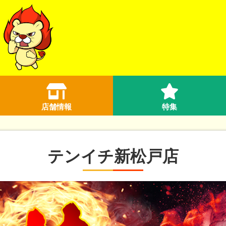
店舗情報
特集
テンイチ新松戸店