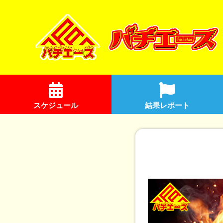
スケジュール
結果レポート