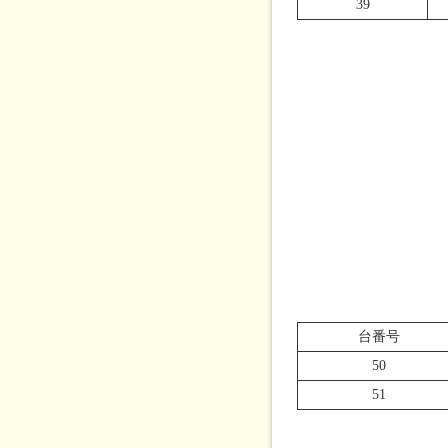
39
台番号
50
51