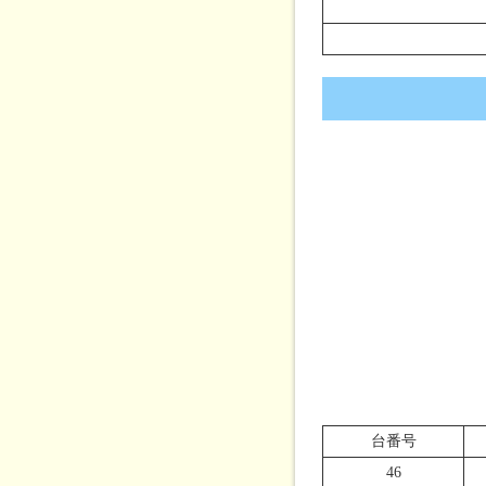
台番号
46