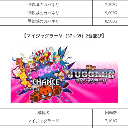
甲鉄城のカバネリ
7,302G
甲鉄城のカバネリ
9,602G
甲鉄城のカバネリ
8,965G
【マイジャグラーⅤ（37～39）2台並び】
機種名
回転数
マイジャグラーⅤ
7,161G