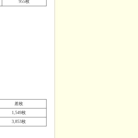
955枚
差枚
1,549枚
3,853枚