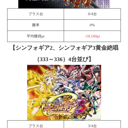
プラス台
0/4台
勝率
0%
平均獲得pt
-19,160pt
【シンフォギア2、シンフォギア3黄金絶唱
（333～336）4台並び
】
プラス台
3/4台