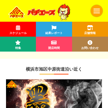
スケジュール
結果レポート
店舗情報
特集
開店時間
お問い合わせ
横浜市旭区中原街道沿い近く