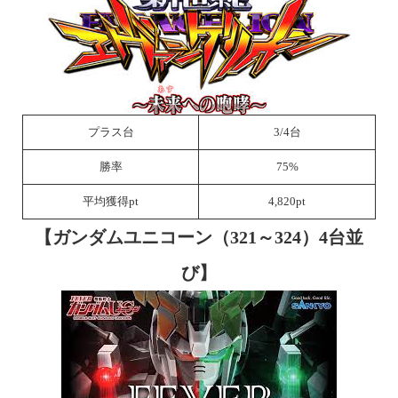
プラス台
3/4台
勝率
75%
平均獲得pt
4,820pt
【ガンダムユニコーン（321～324）4台並
び】