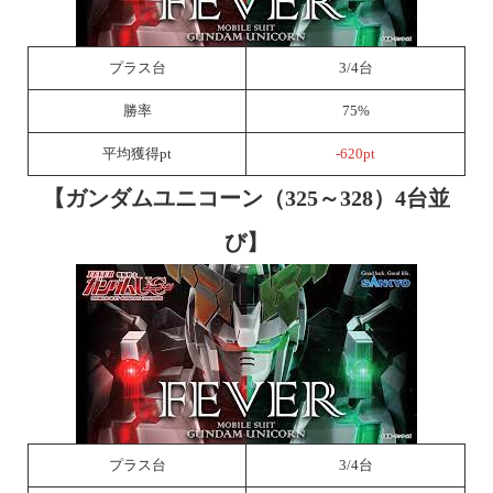
プラス台
3/4台
勝率
75%
平均獲得pt
-620pt
【ガンダムユニコーン（325～328）4台並
び】
プラス台
3/4台