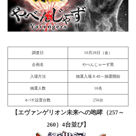
調査日
10月28日（金）
企画名
やべんじゃーず黑
入場方法
抽選入場:8:40～抽選開始
抽選人数
16名
4パチ設置台数
256台
【エヴァンゲリオン未来への咆哮
（257～
260）4台並び
】