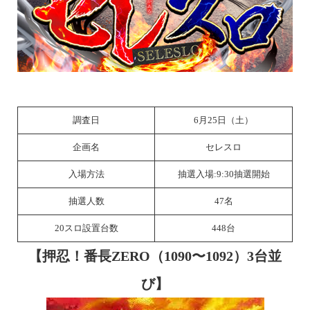
調査日
6月25日（土）
企画名
セレスロ
入場方法
抽選入場:9:30抽選開始
抽選人数
47名
20スロ設置台数
448台
【押忍！番長ZERO（1090〜1092）3台並
び】