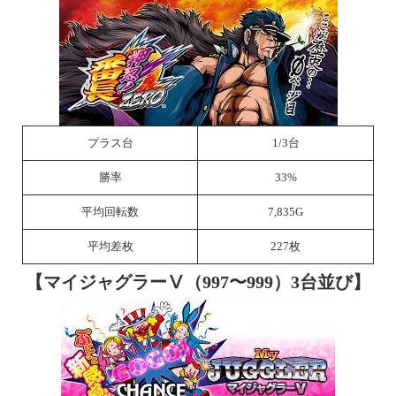
プラス台
1/3台
勝率
33%
平均回転数
7,835G
平均差枚
227枚
【マイジャグラーⅤ（997〜999）3台並び】