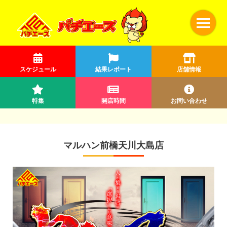
スケジュール
結果レポート
店舗情報
特集
開店時間
お問い合わせ
マルハン前橋天川大島店