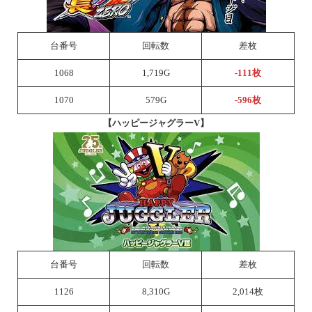
台番号
回転数
差枚
1068
1,719G
-111枚
1070
579G
-596枚
【ハッピージャグラーV】
台番号
回転数
差枚
1126
8,310G
2,014枚