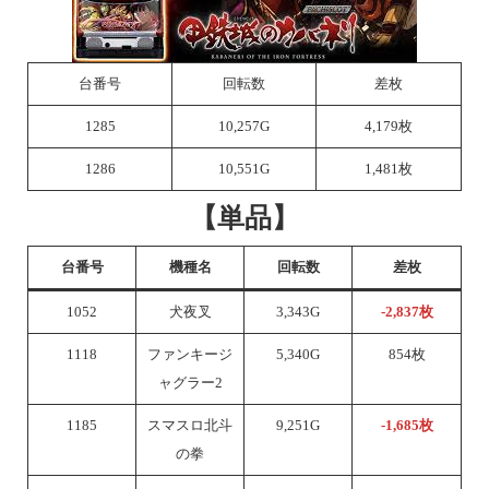
台番号
回転数
差枚
1285
10,257G
4,179枚
1286
10,551G
1,481枚
【単品】
台番号
機種名
回転数
差枚
1052
犬夜叉
3,343G
-2,837枚
1118
ファンキージ
5,340G
854枚
ャグラー2
1185
スマスロ北斗
9,251G
-1,685枚
の拳