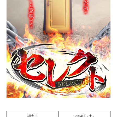
調査日
12月4日（土）