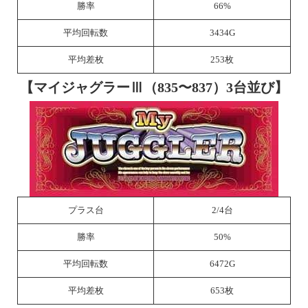
勝率
66%
平均回転数
3434G
平均差枚
253枚
【マイジャグラーⅢ（835〜837）3台並び】
プラス台
2/4台
勝率
50%
平均回転数
6472G
平均差枚
653枚