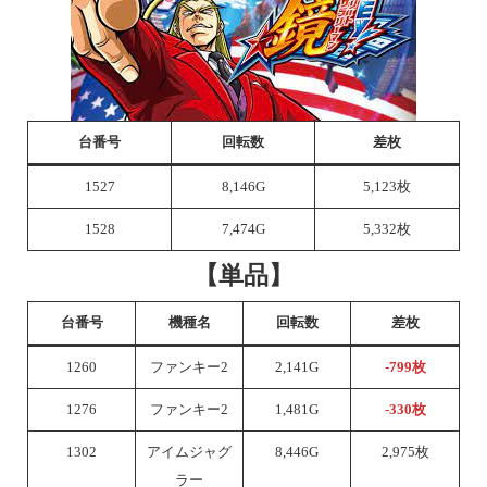
台番号
回転数
差枚
1527
8,146G
5,123枚
1528
7,474G
5,332枚
【単品】
台番号
機種名
回転数
差枚
1260
ファンキー2
2,141G
-799枚
1276
ファンキー2
1,481G
-330枚
1302
アイムジャグ
8,446G
2,975枚
ラー