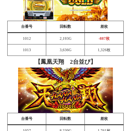
台番号
回転数
差枚
1012
2,193G
-887枚
1013
3,636G
1,326枚
【鳳凰天翔 2台並び】
台番号
回転数
差枚
1057
8,230G
1,761枚