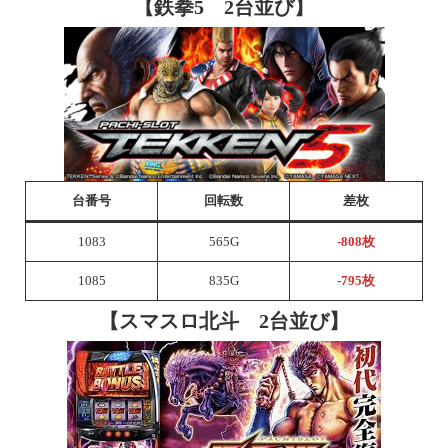
【鉄拳5 2台並び】
台番号
回転数
差枚
1083
565G
-808枚
1085
835G
-795枚
【スマスロ北斗 2台並び】