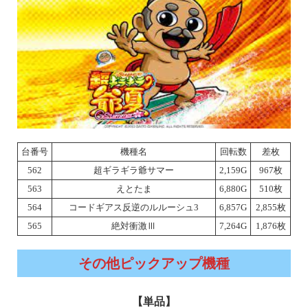
台番号
機種名
回転数
差枚
562
超ギラギラ爺サマー
2,159G
967枚
563
えとたま
6,880G
510枚
564
コードギアス反逆のルルーシュ3
6,857G
2,855枚
565
絶対衝激Ⅲ
7,264G
1,876枚
その他ピックアップ機種
【単品】