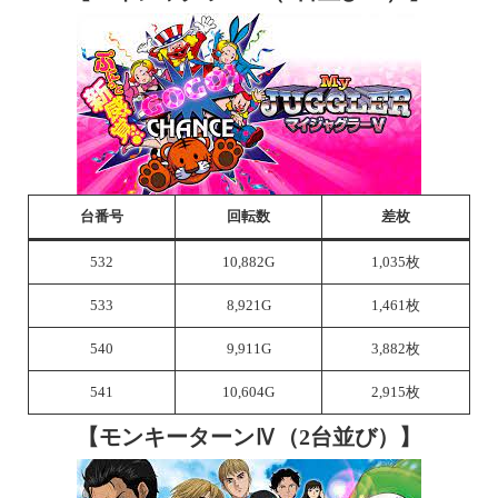
台番号
回転数
差枚
532
10,882G
1,035枚
533
8,921G
1,461枚
540
9,911G
3,882枚
541
10,604G
2,915枚
【モンキーターンⅣ（2台並び）】