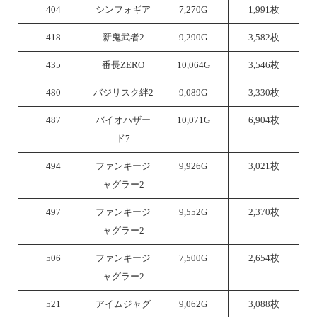
404
シンフォギア
7,270G
1,991枚
418
新鬼武者2
9,290G
3,582枚
435
番長ZERO
10,064G
3,546枚
480
バジリスク絆2
9,089G
3,330枚
487
バイオハザー
10,071G
6,904枚
ド7
494
ファンキージ
9,926G
3,021枚
ャグラー2
497
ファンキージ
9,552G
2,370枚
ャグラー2
506
ファンキージ
7,500G
2,654枚
ャグラー2
521
アイムジャグ
9,062G
3,088枚