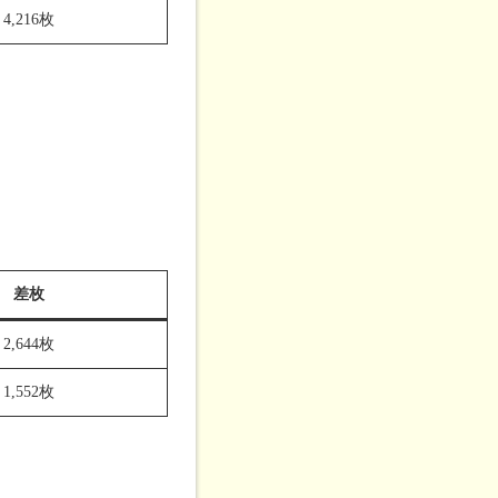
4,216枚
差枚
2,644枚
1,552枚