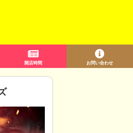
開店時間
お問い合わせ
ズ