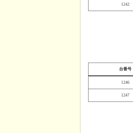
1242
台番号
1246
1247