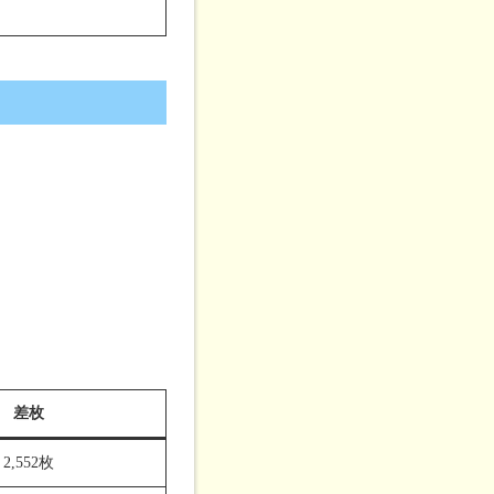
差枚
2,552枚