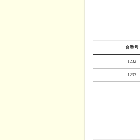
台番号
1232
1233