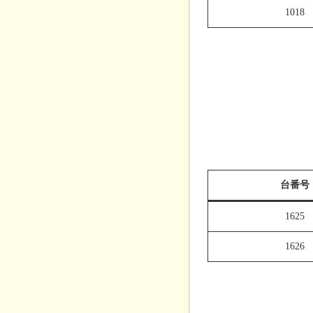
1018
台番号
1625
1626