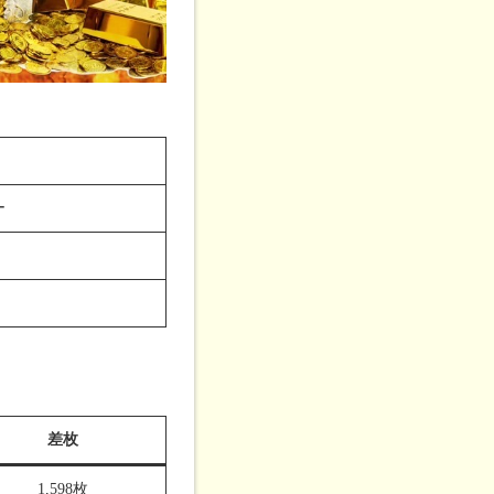
）
ー
】
差枚
1,598枚