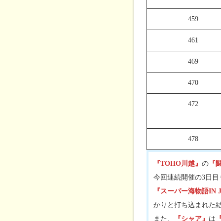
459
461
469
470
472
478
『TOHO川越』
の
『
今回連続開催の3日
『スーパー海物語IN J
かりと打ち込まれた
また、
『シャア』
は