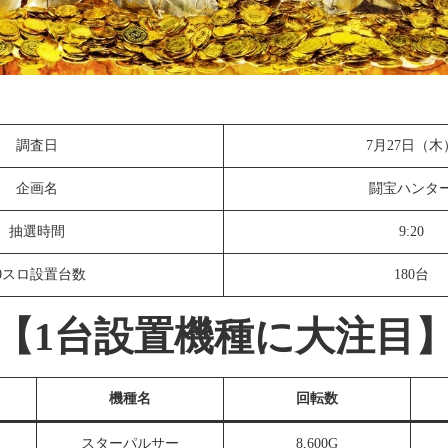
調査日
7月27日（木
企画名
闘宝ハンタ
抽選時間
9:20
0スロ設置台数
180台
【1台設置機種に大注目
機種名
回転数
スターパルサー
8,600G