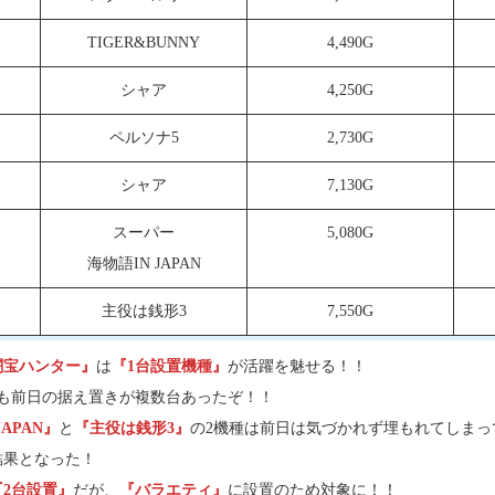
TIGER&BUNNY
4,490G
シャア
4,250G
ペルソナ5
2,730G
シャア
7,130G
スーパー
5,080G
海物語IN JAPAN
主役は銭形3
7,550G
闘宝ハンター』
は
『1台設置機種』
が活躍を魅せる！！
目も前日の据え置きが複数台あったぞ！！
APAN』
と
『主役は銭形3』
の2機種は前日は気づかれず埋もれてしまっ
結果となった！
『2台設置』
だが、
『バラエティ』
に設置のため対象に！！