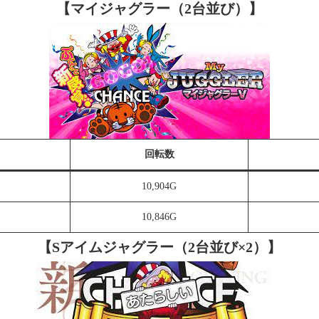
【マイジャグラー（2台並び）】
回転数
10,904G
10,846G
【Sアイムジャグラー（2台並び×2）】