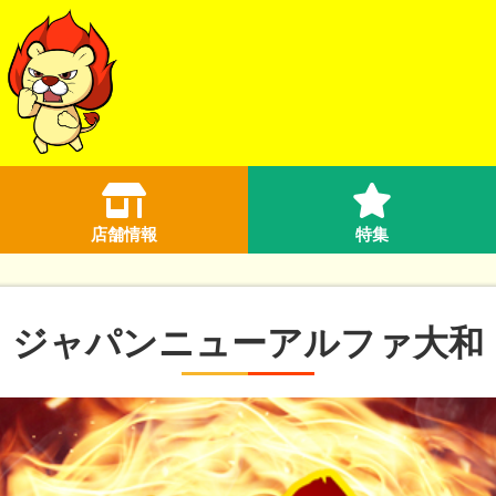
店舗情報
特集
ジャパンニューアルファ大和