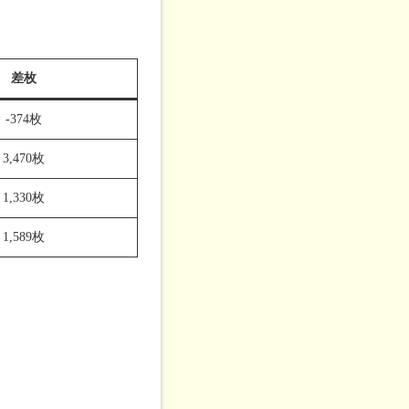
差枚
-374枚
3,470枚
1,330枚
1,589枚