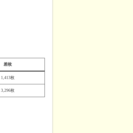
差枚
1,413枚
3,296枚