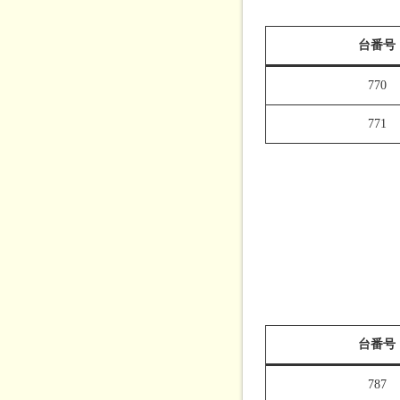
台番号
770
771
台番号
787