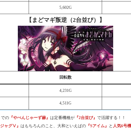
5,602G
【まどマギ叛逆（2台並び）】
回転数
4,231G
4,511G
』での
『やべんじゃーず赫』
は定番機種が
『2台並び』
で活躍する！！
イジャグⅤ』
はもちろんのこと、大和といえばの
『Sアイム』
と
人気6号