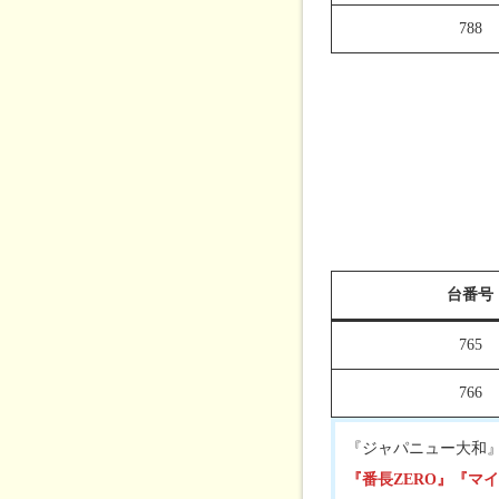
788
台番号
765
766
『ジャパニュー大和
『番長ZERO』『マ