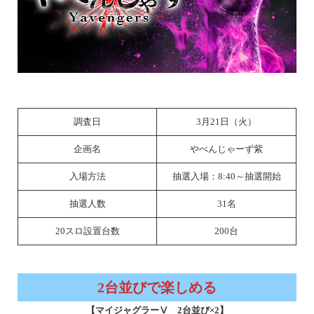
調査日
3月21日（火）
企画名
やべんじゃーず紫
入場方法
抽選入場：8:40～抽選開始
抽選人数
31名
20スロ設置台数
200台
2台並びで楽しめる
【マイジャグラーⅤ 2台並び×2】