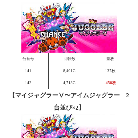
台番号
回転数
差枚
141
8,401G
137枚
142
4,718G
-458枚
【マイジャグラーⅤ〜アイムジャグラー 2
台並び×2】