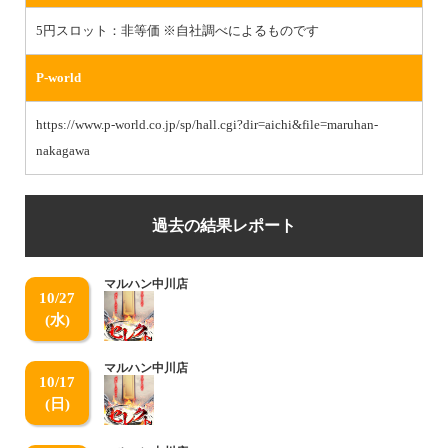
5円スロット：非等価 ※自社調べによるものです
P-world
https://www.p-world.co.jp/sp/hall.cgi?dir=aichi&file=maruhan-
nakagawa
過去の結果レポート
マルハン中川店
10/27
(水)
マルハン中川店
10/17
(日)