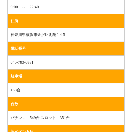
9:00 ～ 22:40
住所
神奈川県横浜市金沢区泥亀2-4-5
電話番号
045-783-6881
駐車場
163台
台数
パチンコ 549台 スロット 351台
旧イベント日